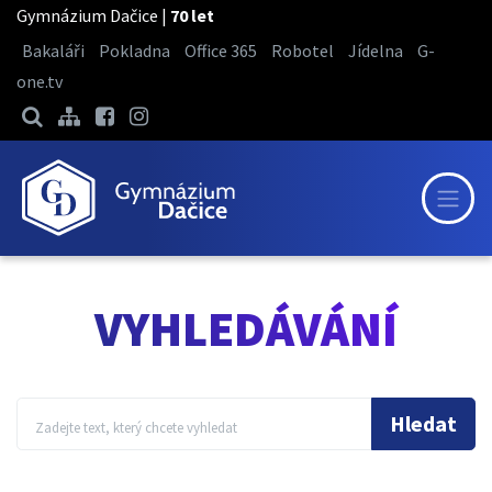
Gymnázium Dačice |
70 let
Bakaláři
Pokladna
Office 365
Robotel
Jídelna
G-
one.tv
VYHLEDÁVÁNÍ
Hledat