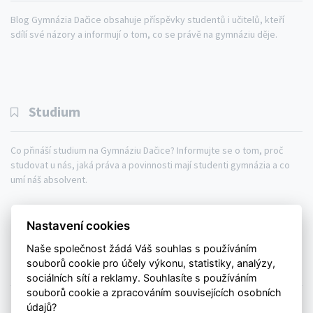
Blog Gymnázia Dačice obsahuje příspěvky studentů i učitelů, kteří
sdílí své názory a informují o tom, co se právě na gymnáziu děje.
Studium
Co přináší studium na Gymnáziu Dačice? Informujte se o tom, proč
studovat u nás, jaká práva a povinnosti mají studenti gymnázia a co
umí náš absolvent.
Gymnázium
Studium
Aktuálně
Nastavení cookies
Kontakty
Mapa webu
Naše společnost žádá Váš souhlas s používáním
souborů cookie pro účely výkonu, statistiky, analýzy,
Prohlášení o přístupnosti
sociálních sítí a reklamy. Souhlasíte s používáním
souborů cookie a zpracováním souvisejících osobních
© Copyright 2026. All rights reserved.
údajů?