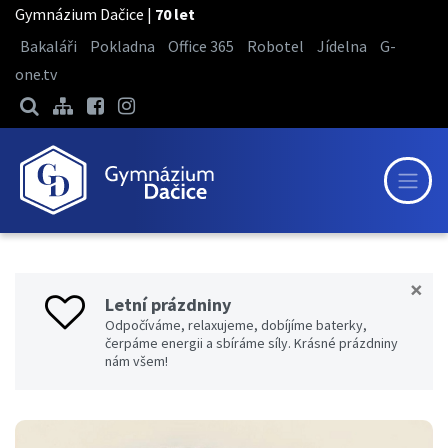
Gymnázium Dačice |
70 let
Bakaláři
Pokladna
Office 365
Robotel
Jídelna
G-
one.tv
×
Letní prázdniny
Odpočíváme, relaxujeme, dobíjíme baterky,
čerpáme energii a sbíráme síly. Krásné prázdniny
nám všem!