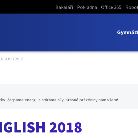
Bakaláři
Pokladna
Office 365
Robot
Gymnáz
ENGLISH 2018
ky, čerpáme energii a sbíráme síly. Krásné prázdniny nám všem!
NGLISH 2018