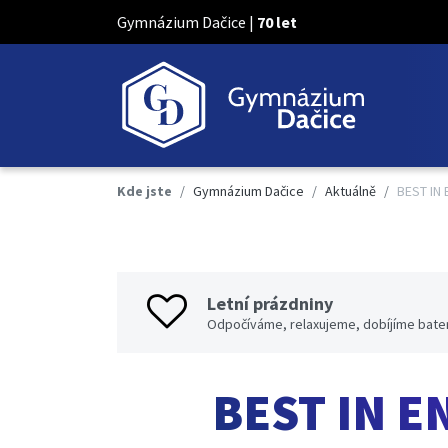
Gymnázium Dačice |
70 let
Kde jste
Gymnázium Dačice
Aktuálně
BEST IN 
Letní prázdniny
Odpočíváme, relaxujeme, dobíjíme bater
BEST IN E