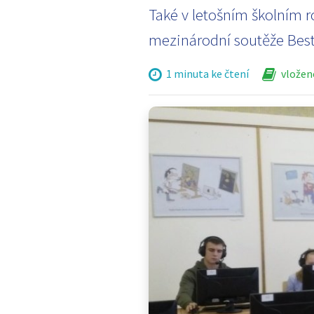
Také v letošním školním r
mezinárodní soutěže Best 
1 minuta ke čtení
vloženo