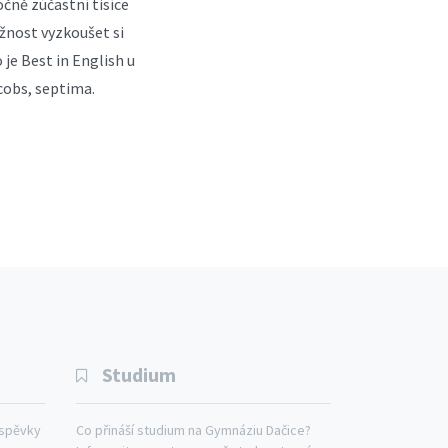
čně zúčastní tisíce
ožnost vyzkoušet si
je Best in English u
acobs, septima.
Studium
íspěvky
Co přináší studium na Gymnáziu Dačice?