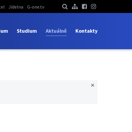
el
Jídelna
G-one.tv
ium
Studium
Aktuálně
Kontakty
×