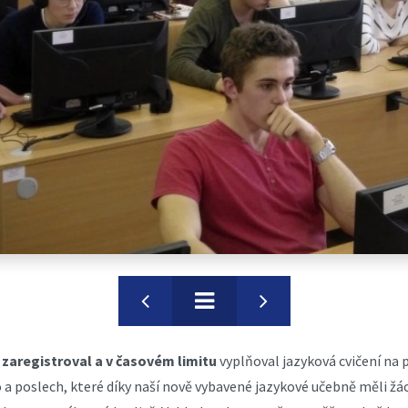
 zaregistroval a v časovém limitu
vyplňoval jazyková cvičení na p
o a poslech, které díky naší nově vybavené jazykové učebně měli ž