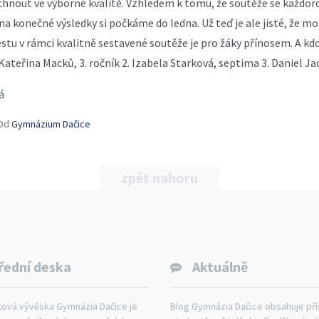
hnout ve výborné kvalitě. Vzhledem k tomu, že soutěže se každoro
 na konečné výsledky si počkáme do ledna. Už teď je ale jisté, že m
stu v rámci kvalitně sestavené soutěže je pro žáky přínosem. A kdo 
Kateřina Macků, 3. ročník 2. Izabela Starková, septima 3. Daniel J
á
Od
Gymnázium Dačice
zpět nahoru
řední deska
Aktuálně
tová vývěska Gymnázia Dačice je
Blog Gymnázia Dačice obsahuje př