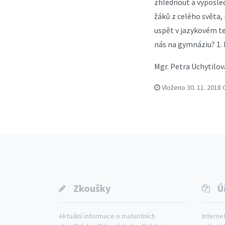
zhlédnout a vyposlec
žáků z celého světa,
uspět v jazykovém te
nás na gymnáziu? 1. 
Mgr. Petra Uchytilov
Vloženo
30. 11. 2018
Zkoušky
Ú
Aktuální informace o maturitních
Interne