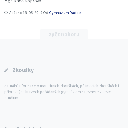
Mgr. Naďa Koprová
Vloženo
19. 06. 2019
Od
Gymnázium Dačice
zpět nahoru
Zkoušky
Aktuální informace o maturitních zkouškách, přijímacích zkouškách i
přípravných kurzech pořádaných gymnáziem naleznete v sekci
Studium.