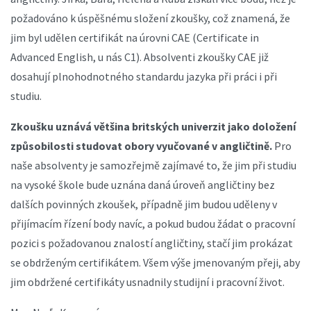
požadováno k úspěšnému složení zkoušky, což znamená, že
jim byl udělen certifikát na úrovni CAE (Certificate in
Advanced English, u nás C1). Absolventi zkoušky CAE již
dosahují plnohodnotného standardu jazyka při práci i při
studiu.
Zkoušku uznává většina britských univerzit jako doložení
způsobilosti studovat obory vyučované v angličtině.
Pro
naše absolventy je samozřejmě zajímavé to, že jim při studiu
na vysoké škole bude uznána daná úroveň angličtiny bez
dalších povinných zkoušek, případně jim budou uděleny v
přijímacím řízení body navíc, a pokud budou žádat o pracovní
pozici s požadovanou znalostí angličtiny, stačí jim prokázat
se obdrženým certifikátem. Všem výše jmenovaným přeji, aby
jim obdržené certifikáty usnadnily studijní i pracovní život.