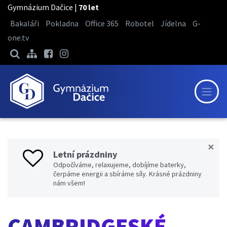
Gymnázium Dačice |
70 let
Bakaláři
Pokladna
Office 365
Robotel
Jídelna
G-
one.tv
×
Letní prázdniny
Odpočíváme, relaxujeme, dobíjíme baterky,
čerpáme energii a sbíráme síly. Krásné prázdniny
nám všem!
CAMBRIDGESKÉ