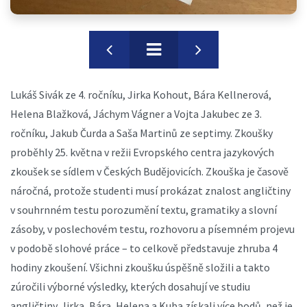
Lukáš Sivák ze 4. ročníku, Jirka Kohout, Bára Kellnerová,
Helena Blažková, Jáchym Vágner a Vojta Jakubec ze 3.
ročníku, Jakub Čurda a Saša Martinů ze septimy. Zkoušky
proběhly 25. května v režii Evropského centra jazykových
zkoušek se sídlem v Českých Budějovicích. Zkouška je časově
náročná, protože studenti musí prokázat znalost angličtiny
v souhrnném testu porozumění textu, gramatiky a slovní
zásoby, v poslechovém testu, rozhovoru a písemném projevu
v podobě slohové práce – to celkově představuje zhruba 4
hodiny zkoušení. Všichni zkoušku úspěšně složili a takto
zúročili výborné výsledky, kterých dosahují ve studiu
angličtiny. Jirka, Bára, Helena a Kuba získali více bodů, než je