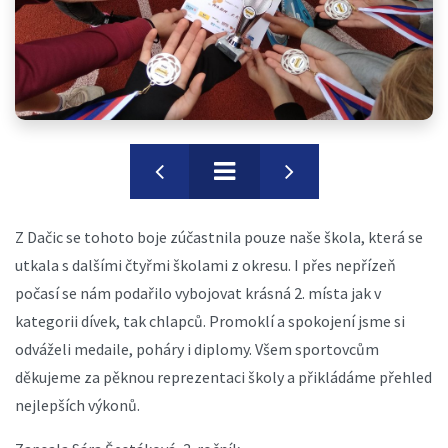
Z Dačic se tohoto boje zúčastnila pouze naše škola, která se
utkala s dalšími čtyřmi školami z okresu. I přes nepřízeň
počasí se nám podařilo vybojovat krásná 2. místa jak v
kategorii dívek, tak chlapců. Promoklí a spokojení jsme si
odváželi medaile, poháry i diplomy. Všem sportovcům
děkujeme za pěknou reprezentaci školy a přikládáme přehled
nejlepších výkonů.