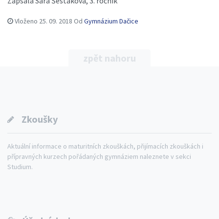
Zapsala Sára Šestáková, 3. ročník
Vloženo
25. 09. 2018
Od
Gymnázium Dačice
zpět nahoru
Zkoušky
Aktuální informace o maturitních zkouškách, přijímacích zkouškách i
přípravných kurzech pořádaných gymnáziem naleznete v sekci
Studium.