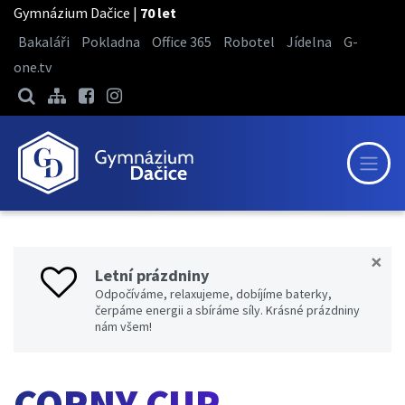
Gymnázium Dačice |
70 let
Bakaláři
Pokladna
Office 365
Robotel
Jídelna
G-
one.tv
×
Letní prázdniny
Odpočíváme, relaxujeme, dobíjíme baterky,
čerpáme energii a sbíráme síly. Krásné prázdniny
nám všem!
CORNY CUP