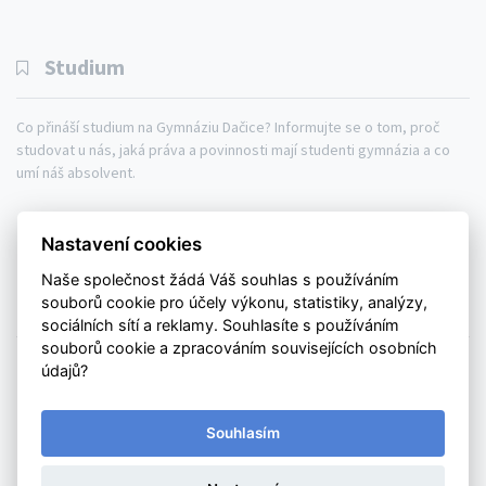
Studium
Co přináší studium na Gymnáziu Dačice? Informujte se o tom, proč
studovat u nás, jaká práva a povinnosti mají studenti gymnázia a co
umí náš absolvent.
Gymnázium
Studium
Aktuálně
Nastavení cookies
Kontakty
Mapa webu
Naše společnost žádá Váš souhlas s používáním
Prohlášení o přístupnosti
souborů cookie pro účely výkonu, statistiky, analýzy,
sociálních sítí a reklamy. Souhlasíte s používáním
souborů cookie a zpracováním souvisejících osobních
© Copyright 2026. All rights reserved.
údajů?
Gymnázium Dačice
| 2026 | created by
webdilna | com
Souhlasím
zpět nahoru