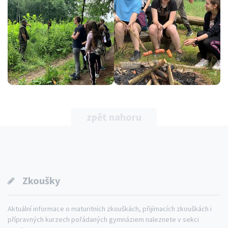
zpět nahoru
Zkoušky
Aktuální informace o maturitních zkouškách, přijímacích zkouškách i
přípravných kurzech pořádaných gymnáziem naleznete v sekci