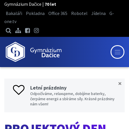
Gymnázium Dačice |
70 let
Bakaláři
Pokladna
Office 365
Robotel
Jídelna
G-
one.tv
×
Letní prázdniny
Odpočíváme, relaxujeme, dobíjíme baterky,
čerpáme energii a sbíráme síly. Krásné prázdniny
nám všem!
PROJEKTOVÝ DEN