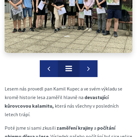
Lesem nás provedl pan Kamil Kupec a ve svém výkladu se
kromě historie lesa zaměřil hlavně na
devastující
kůrovcovou kalamitu,
která nás všechny v posledních
letech trápí.
Poté jsme si sami zkusili
zaměření krajiny
a
počítání
objemu dřeva v lese
. Výsledek našeho počítání byl sice velice