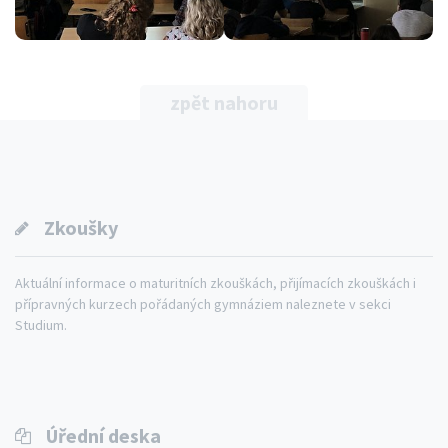
zpět nahoru
Zkoušky
Aktuální informace o maturitních zkouškách, přijímacích zkouškách i
přípravných kurzech pořádaných gymnáziem naleznete v sekci
Studium.
Úřední deska