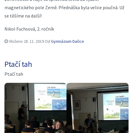
magnetického pole Země. Přednáška byla velice poučná. Už
se těšíme na další!
Nikol Fuchsová, 2. ročník
Vloženo
28. 11. 2019
Od
Gymnázium Dačice
Ptačí tah
Ptačí tah