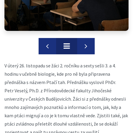
V úterý 26. listopadu se žáci 2. ročníku a sexty sešli 3. a 4.
hodinu v učebně biologie, kde pro ně byla připravena
přednáška s názvem Ptačí tah. Přednášku vyslovil PhDr.
Petr Veselý, Ph.D. z Přírodovědecké fakulty Jihočeské
univerzity v Českých Budějovicích. Žáci si z přednášky odnesli
mnoho zajímavých poznatků a informací o tom, jak, kdy a
kam ptáci migrují a co je k tomu vlastně vede. Zjistili také, jak
ptáci zvládnou přeletět dlouhé vzdálenosti, že se dokáží
zorientovat a najít tu správnou cestu za využití