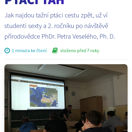
Jak najdou tažní ptáci cestu zpět, už ví
studenti sexty a 2. ročníku po návštěvě
přírodovědce PhDr. Petra Veselého, Ph. D.
1 minuta ke čtení
vloženo před 7 roky