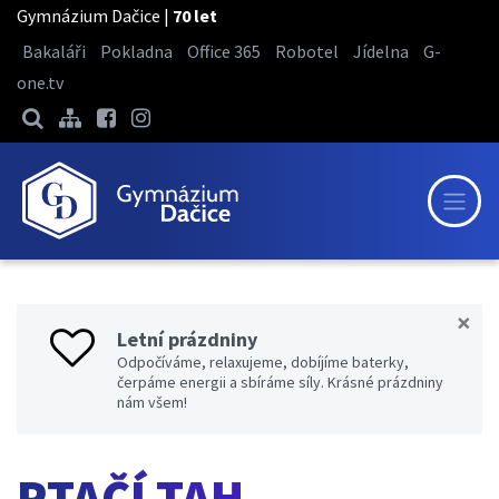
Gymnázium Dačice |
70 let
Bakaláři
Pokladna
Office 365
Robotel
Jídelna
G-
one.tv
×
Letní prázdniny
Odpočíváme, relaxujeme, dobíjíme baterky,
čerpáme energii a sbíráme síly. Krásné prázdniny
nám všem!
PTAČÍ TAH