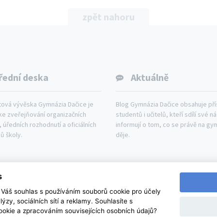
zpět nahoru
řední deska
Aktuálně
tová vývěska Gymnázia Dačice je
Blog Gymnázia Dačice obsahuje př
ke zveřejňování organizačních
studentů i učitelů, kteří sdílí své n
 úředních rozhodnutí a oficiálních
informují o tom, co se právě na gy
ů školy.
děje.
udium
Aktuálně
Kontakty
Mapa webu
Prohl
s
Váš souhlas s používáním souborů cookie pro účely
© Copyright 2026. All rights reserved.
lýzy, sociálních sítí a reklamy. Souhlasíte s
Gymnázium Dačice
| 2026 | created by
webdilna | com
okie a zpracováním souvisejících osobních údajů?