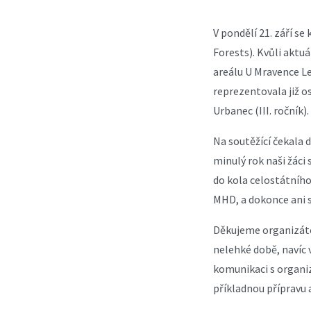
V pondělí 21. září s
Forests). Kvůli aktu
areálu U Mravence Le
reprezentovala již o
Urbanec (III. ročník).
Na soutěžící čekala 
minulý rok naši žáci 
do kola celostátního
MHD, a dokonce ani so
Děkujeme organizáto
nelehké době, navíc 
komunikaci s organi
příkladnou přípravu 