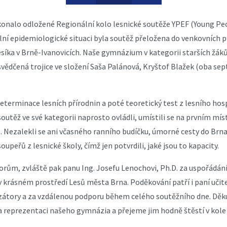
e konalo odložené Regionální kolo lesnické soutěže YPEF (Young P
ální epidemiologické situaci byla soutěž přeložena do venkovních 
síka v Brně-Ivanovicích. Naše gymnázium v kategorii starších žák
svědčená trojice ve složení Saša Palánová, Kryštof Blažek (oba sep
determinace lesních přírodnin a poté teoretický test z lesního hos
soutěž ve své kategorii naprosto ovládli, umístili se na prvním mís
. Nezalekli se ani včasného ranního budíčku, úmorné cesty do Brna
upeřů z lesnické školy, čímž jen potvrdili, jaké jsou to kapacity.
rům, zvláště pak panu Ing. Josefu Lenochovi, Ph.D. za uspořádání
v krásném prostředí Lesů města Brna. Poděkování patří i paní uči
zátory a za vzdálenou podporu během celého soutěžního dne. Děk
a reprezentaci našeho gymnázia a přejeme jim hodně štěstí v kole