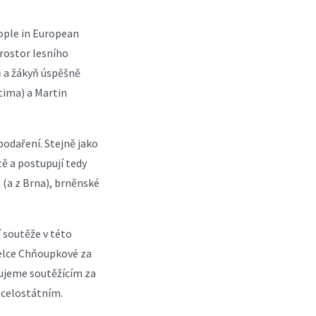
eople in European
prostor lesního
ů a žákyň úspěšně
tima) a Martin
podaření. Stejně jako
tě a postupují tedy
 (a z Brna), brněnské
 soutěže v této
telce Chňoupkové za
ujeme soutěžícím za
 celostátním.