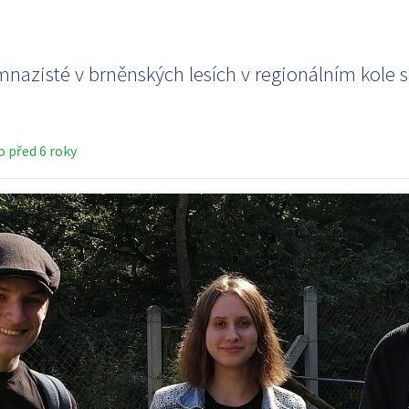
ymnazisté v brněnských lesích v regionálním kole 
 před 6 roky