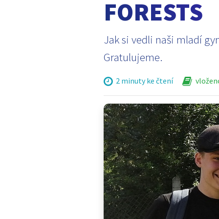
FORESTS
Jak si vedli naši mladí g
Gratulujeme.
2 minuty ke čtení
vloženo