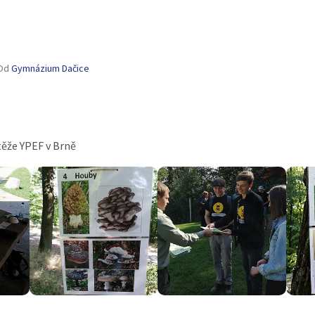
Od
Gymnázium Dačice
těže YPEF v Brně