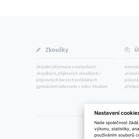
Zkoušky
Ú
Aktuální informace o maturitních
Interne
zkouškách, přijímacích zkouškách i
určená 
přípravných kurzech pořádaných
pokynů,
gymnáziem naleznete v sekci Studium.
předpis
Gymnázium
St
Nastavení cookie
Naše společnost žádá 
výkonu, statistiky, ana
používáním souborů co