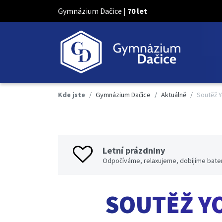
Gymnázium Dačice |
70 let
Kde jste
Gymnázium Dačice
Aktuálně
Soutěž 
Letní prázdniny
Odpočíváme, relaxujeme, dobíjíme bater
SOUTĚŽ Y