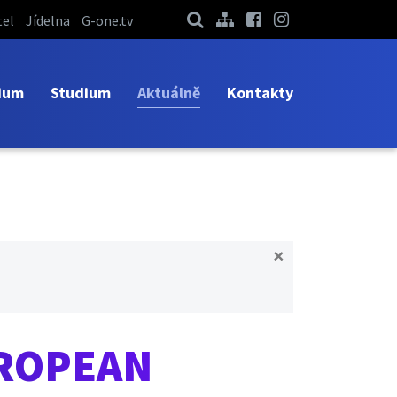
el
Jídelna
G-one.tv
ium
Studium
Aktuálně
Kontakty
×
UROPEAN