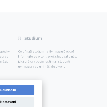
Studium
íspěvky
Co přináší studium na Gymnáziu Dačice?
ázory a
Informujte se o tom, proč studovat u nás,
mnáziu
jaká práva a povinnosti mají studenti
gymnázia a co umí náš absolvent.
ášení o přístupnosti
Souhlasím
Nastavení