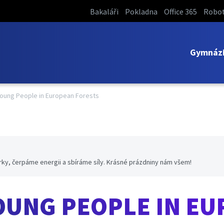
Bakaláři
Pokladna
Office 365
Robot
Gymnáz
Young People in European Forests
ky, čerpáme energii a sbíráme síly. Krásné prázdniny nám všem!
OUNG PEOPLE IN E