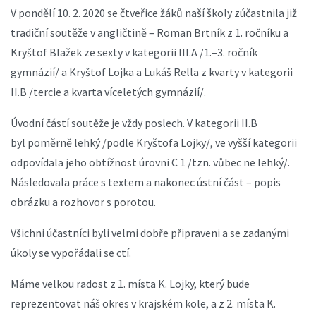
V pondělí 10. 2. 2020 se čtveřice žáků naší školy zúčastnila již
tradiční soutěže v angličtině – Roman Brtník z 1. ročníku a
Kryštof Blažek ze sexty v kategorii III.A /1.–3. ročník
gymnázií/ a Kryštof Lojka a Lukáš Rella z kvarty v kategorii
II.B /tercie a kvarta víceletých gymnázií/.
Úvodní částí soutěže je vždy poslech. V kategorii II.B
byl poměrně lehký /podle Kryštofa Lojky/, ve vyšší kategorii
odpovídala jeho obtížnost úrovni C 1 /tzn. vůbec ne lehký/.
Následovala práce s textem a nakonec ústní část – popis
obrázku a rozhovor s porotou.
Všichni účastníci byli velmi dobře připraveni a se zadanými
úkoly se vypořádali se ctí.
Máme velkou radost z 1. místa K. Lojky, který bude
reprezentovat náš okres v krajském kole, a z 2. místa K.