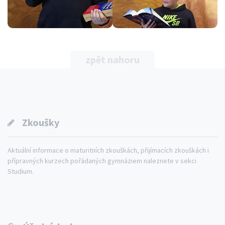
zpět nahoru
Zkoušky
Aktuální informace o maturitních zkouškách, přijímacích zkouškách i
přípravných kurzech pořádaných gymnáziem naleznete v sekci
Studium.