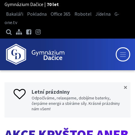
Gymnázium Dačice |
70 let
Bakaláři
Pokladna
Office 365
Robotel
Jídelna
G-
one.tv
×
Letní prázdniny
Odpočíváme, relaxujeme, dobíjíme baterky,
čerpáme energii a sbíráme síly. Krásné prázdniny
nám všem!
AKCE KRYŠTOF ANEB