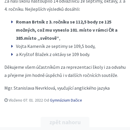
Za naši školu nastoupilo 14 odvážlivců ze septimy, oktávy, 3. a
4. ročníku. Nejlepších výsledků dosáhli:
Roman Brtník z 3. ročníku se 112,5 body ze 125
možných, což mu vyneslo 101. místo v rámci ČR a
385.místo „světově“
,
Vojta Kameník ze septimy se 109,5 body,
a Kryštof Blažek z oktávy se 109 body.
Děkujeme všem účastníkům za reprezentaci školy i za odvahu
a přejeme jim hodně úspěchů i v dalších ročnících soutěže.
Mgr. Stanislava Nevrklová, vyučující anglického jazyka
Vloženo
07. 01. 2022
Od
Gymnázium Dačice
zpět nahoru