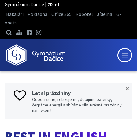
Gymnázium Dačice |
70 let
Bakaláři
Pokladna
Office 365
Robotel
Jídelna
G-
one.tv
×
Letní prázdniny
Odpočíváme, relaxujeme, dobíjíme baterky,
čerpáme energii a sbíráme síly. Krásné prázdniny
nám všem!
BEST IN ENGLISH