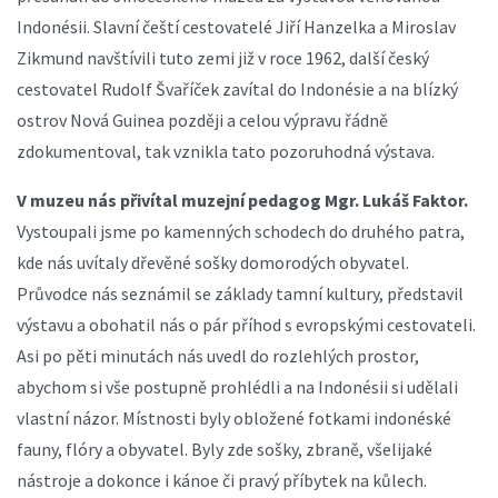
Indonésii. Slavní čeští cestovatelé Jiří Hanzelka a Miroslav
Zikmund navštívili tuto zemi již v roce 1962, další český
cestovatel Rudolf Švaříček zavítal do Indonésie a na blízký
ostrov Nová Guinea později a celou výpravu řádně
zdokumentoval, tak vznikla tato pozoruhodná výstava.
V muzeu nás přivítal muzejní pedagog Mgr. Lukáš Faktor.
Vystoupali jsme po kamenných schodech do druhého patra,
kde nás uvítaly dřevěné sošky domorodých obyvatel.
Průvodce nás seznámil se základy tamní kultury, představil
výstavu a obohatil nás o pár příhod s evropskými cestovateli.
Asi po pěti minutách nás uvedl do rozlehlých prostor,
abychom si vše postupně prohlédli a na Indonésii si udělali
vlastní názor. Místnosti byly obložené fotkami indonéské
fauny, flóry a obyvatel. Byly zde sošky, zbraně, všelijaké
nástroje a dokonce i kánoe či pravý příbytek na kůlech.