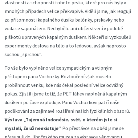
vlastnosti a schopnosti tohoto prvku, které pro nás byly v
mnohých případech velice překvapivé. Viděli jsme, jak reagují
za přítomnosti kapalného dusíku balónky, prskavky nebo
voda se saponátem. Nechybělo ani občerstvení v podobě
piškotů upravených kapalným dusíkem. Někteří si vyzkoušeli
experimenty doslova na tělo a to ledovou, avšak naprosto
suchou „sprchou“.
To vše bylo vyplněno velice sympatickým a vtipným
přístupem pana Vochozky. Rozloučení však muselo
proběhnout venku, kde nás čekal poslední velice odvážný
pokus. Zjistili jsme totiž, že PET láhev naplněná kapalným
dusíkem po čase exploduje. Panu Vochozkovi patří naše
poděkování za zajímavé rozšíření našich fyzikálních obzorů.
Výstava „Tajemná Indonésie, svět, o kterém jste si
mysleli, že už neexistuje“
Po přestávce na oběd jsme se
přesunuli do Jihočeského muzea za výstavou věnovanou