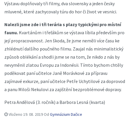
Výstavu doplňovaly tři filmy, dva slovensky a jeden česky
mluvené, které zachycovaly túru do hor či život ve vesnici.
Nalezli jsme zde i tři terária s plazy typickými pro místní
faunu.
Kvartánům i třeťákům se výstava líbila především pro
její propracovanost. Jen škoda, že jsme neměli více času ke
zhlédnutí dalšího poučného filmu. Zaujal nás minimalistický
způsob oblékání a shodli jsme se na tom, že nikdo z nás by
nevyměnil zlatou Evropu za Indonésii. Tímto bychom chtěly
poděkovat paní učitelce Janě Morávkové za přípravu
zajímavé exkurze, paní učitelce Petře Uchytilové za doprovod
a panu Miloši Nekulovi za zajištění bezproblémové dopravy.
Petra Andělová (3. ročník) a Barbora Lesná (kvarta)
Vloženo
19. 08. 2019
Od
Gymnázium Dačice