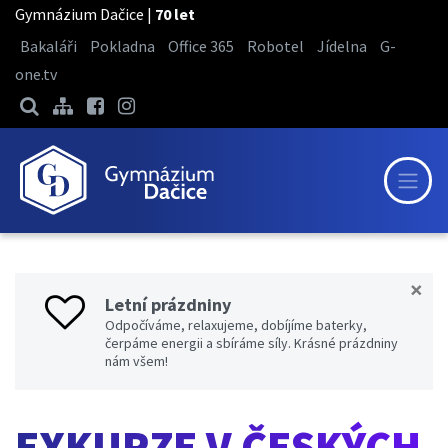
Gymnázium Dačice |
70 let
Bakaláři
Pokladna
Office 365
Robotel
Jídelna
G-
one.tv
×
Letní prázdniny
Odpočíváme, relaxujeme, dobíjíme baterky,
čerpáme energii a sbíráme síly. Krásné prázdniny
nám všem!
EXKURZE V ČESKÝCH