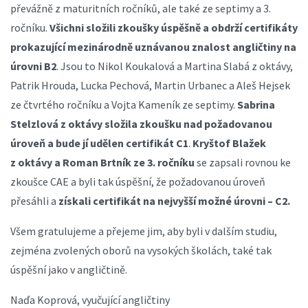
převážně z maturitních ročníků, ale také ze septimy a 3.
ročníku.
Všichni složili zkoušky úspěšně a obdrží certifikáty
prokazující mezinárodně uznávanou znalost angličtiny na
úrovni B2
. Jsou to Nikol Koukalová a Martina Slabá z oktávy,
Patrik Hrouda, Lucka Pechová, Martin Urbanec a Aleš Hejsek
ze čtvrtého ročníku a Vojta Kameník ze septimy.
Sabrina
Stelzlová z oktávy složila zkoušku nad požadovanou
úroveň a bude jí udělen certifikát C1
.
Kryštof Blažek
z oktávy a Roman Brtník ze 3. ročníku
se zapsali rovnou ke
zkoušce CAE a byli tak úspěšní, že požadovanou úroveň
přesáhli a
získali certifikát na nejvyšší možné úrovni – C2.
Všem gratulujeme a přejeme jim, aby byli v dalším studiu,
zejména zvolených oborů na vysokých školách, také tak
úspěšní jako v angličtině.
Naďa Koprová, vyučující angličtiny