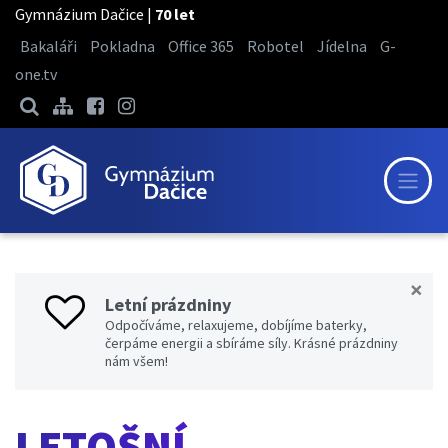
Gymnázium Dačice |
70 let
Bakaláři
Pokladna
Office 365
Robotel
Jídelna
G-
one.tv
×
Letní prázdniny
Odpočíváme, relaxujeme, dobíjíme baterky,
čerpáme energii a sbíráme síly. Krásné prázdniny
nám všem!
LETOŠNÍ