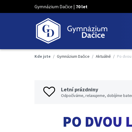
Gymnázium Dačice |
70 let
Kde jste
Gymnázium Dačice
Aktuálně
Po dvou 
Letní prázdniny
Odpočíváme, relaxujeme, dobíjíme bater
PO DVOU L