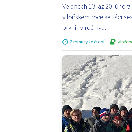
Ve dnech 13. až 20. února
v loňském roce se žáci sex
prvního ročníku.
2 minuty ke čtení
vloženo