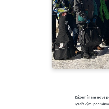
Zázemí nám nově po
lyžařskými podmínka