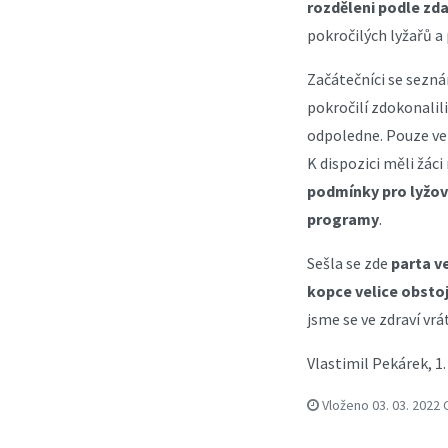
rozděleni podle zda
pokročilých lyžařů a p
Začátečníci se sezná
pokročilí zdokonalili
odpoledne. Pouze ve
K dispozici měli žác
podmínky pro lyžová
programy
.
Sešla se zde
parta v
kopce velice obsto
jsme se ve zdraví vr
Vlastimil Pekárek, 1.
Vloženo
03. 03. 2022