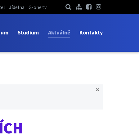
el
Jídelna
G-one.tv
ium
Studium
Aktuálně
Kontakty
×
ÍCH