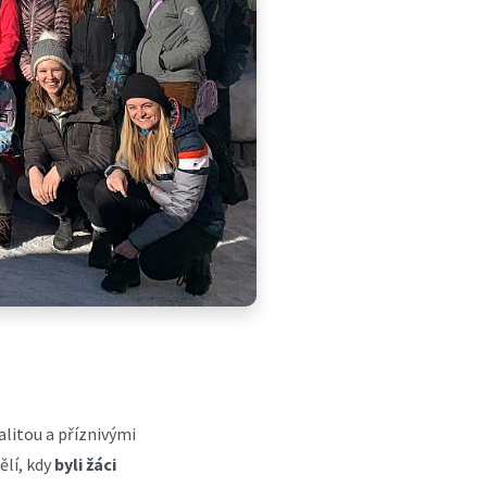
kalitou a příznivými
lí, kdy
byli žáci