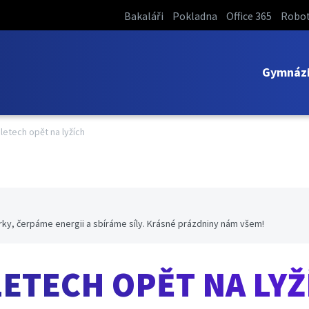
Bakaláři
Pokladna
Office 365
Robot
Gymnáz
letech opět na lyžích
ky, čerpáme energii a sbíráme síly. Krásné prázdniny nám všem!
ETECH OPĚT NA LYŽ