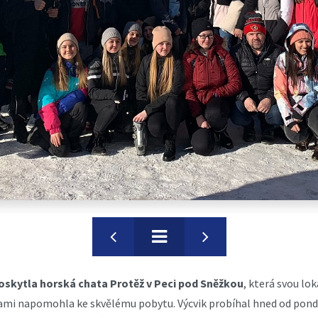
skytla horská chata Protěž v Peci pod Sněžkou
, která svou lo
mi napomohla ke skvělému pobytu. Výcvik probíhal hned od pondě