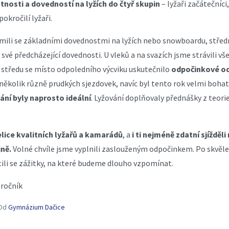
tnosti a dovedností na lyžích do čtyř skupin
– lyžaři začátečníci
okročilí lyžaři.
mili se základními dovednostmi na lyžích nebo snowboardu, středn
 své předcházející dovednosti. U vleků a na svazích jsme strávili v
 středu se místo odpoledního výcviku uskutečnilo
odpočinkové o
i několik různě prudkých sjezdovek, navíc byl tento rok velmi bohat
ní byly naprosto ideální
. Lyžování doplňovaly přednášky z teori
elice kvalitních lyžařů a kamarádů
, a
i ti nejméně zdatní sjížděl
jně.
Volné chvíle jsme vyplnili zaslouženým odpočinkem. Po skvěl
átili se zážitky, na které budeme dlouho vzpomínat.
 ročník
Od
Gymnázium Dačice