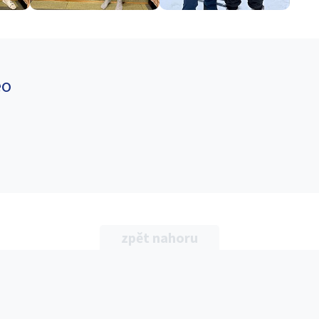
eo
zpět nahoru