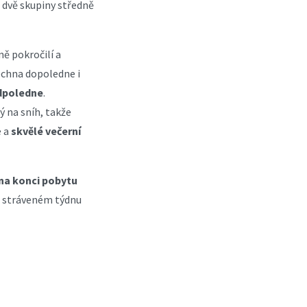
, dvě skupiny středně
ě pokročilí a
šechna dopoledne i
dpoledne
.
ý na sníh, takže
e a
skvělé večerní
i na konci pobytu
e stráveném týdnu