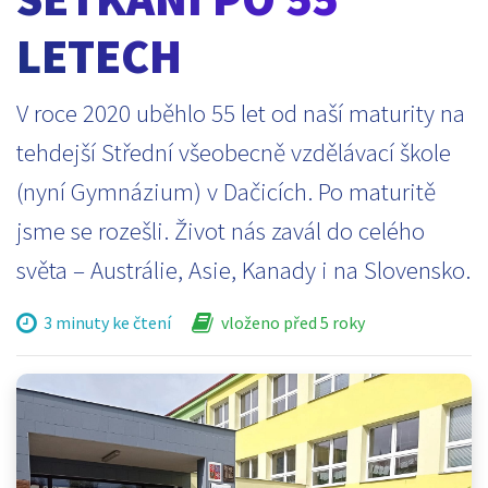
LETECH
V roce 2020 uběhlo 55 let od naší maturity na
tehdejší Střední všeobecně vzdělávací škole
(nyní Gymnázium) v Dačicích. Po maturitě
jsme se rozešli. Život nás zavál do celého
světa – Austrálie, Asie, Kanady i na Slovensko.
3 minuty ke čtení
vloženo před 5 roky