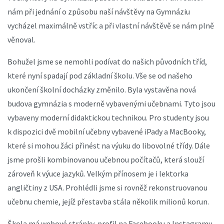
nám při jednání o způsobu naší návštěvy na Gymnáziu
vycházel maximálně vstříc a při vlastní návštěvě se nám plně
věnoval.
Bohužel jsme se nemohli podívat do našich původních tříd,
které nyní spadají pod základní školu. Vše se od našeho
ukončení školní docházky změnilo. Byla vystavěna nová
budova gymnázia s moderně vybavenými učebnami. Tyto jsou
vybaveny moderní didaktickou technikou. Pro studenty jsou
k dispozici dvě mobilní učebny vybavené iPady a MacBooky,
které si mohou žáci přinést na výuku do libovolné třídy. Dále
jsme prošli kombinovanou učebnou počítačů, která slouží
zároveň k výuce jazyků. Velkým přínosem je i lektorka
angličtiny z USA. Prohlédli jsme si rovněž rekonstruovanou
učebnu chemie, jejíž přestavba stála několik milionů korun.
Škola má webové stránky, profil na Facebooku a Instagramu,