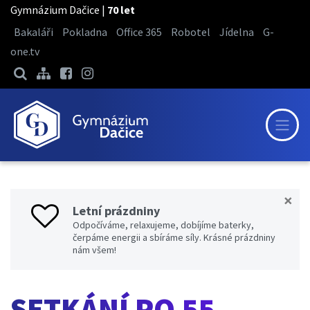
Gymnázium Dačice |
70 let
Bakaláři
Pokladna
Office 365
Robotel
Jídelna
G-
one.tv
×
Letní prázdniny
Odpočíváme, relaxujeme, dobíjíme baterky,
čerpáme energii a sbíráme síly. Krásné prázdniny
nám všem!
SETKÁNÍ PO 55