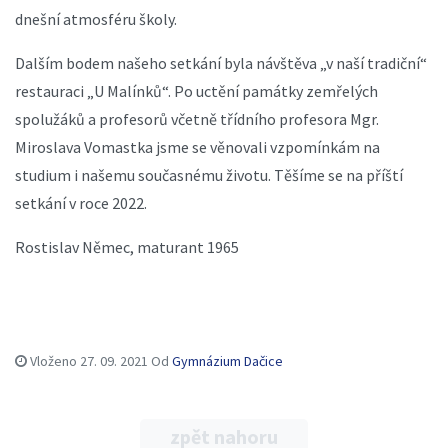
dnešní atmosféru školy.
Dalším bodem našeho setkání byla návštěva „v naší tradiční“
restauraci „U Malínků“. Po uctění památky zemřelých
spolužáků a profesorů včetně třídního profesora Mgr.
Miroslava Vomastka jsme se věnovali vzpomínkám na
studium i našemu současnému životu. Těšíme se na příští
setkání v roce 2022.
Rostislav Němec, maturant 1965
Vloženo
27. 09. 2021
Od
Gymnázium Dačice
zpět nahoru