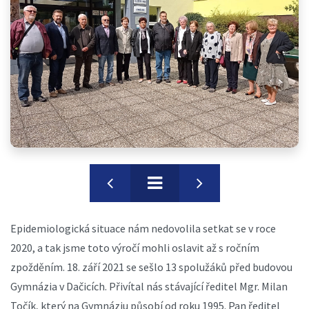
Epidemiologická situace nám nedovolila setkat se v roce
2020, a tak jsme toto výročí mohli oslavit až s ročním
zpožděním. 18. září 2021 se sešlo 13 spolužáků před budovou
Gymnázia v Dačicích. Přivítal nás stávající ředitel Mgr. Milan
Točík, který na Gymnáziu působí od roku 1995. Pan ředitel