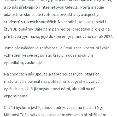
a co nás překvapilo i internetovou televizi, která mapuje
události ve škole, ale i volnočasové aktivity a úspěchy
studentů v různých soutěžích. Na chodbě jsou k dispozici i
čtyři 3D tiskárny. Dále nám pan ředitel představil projekt na
přístavbu gymnázia, jejíž dokončení je plánováno na rok 2024.
Jsme přesvědčeni o správnosti její realizace, kterou si škola,
vzhledem ke své regionální tradici a dosahovaným
výsledkům, zasluhuje.
Na chodbách nás upoutala tabla současných i starších
maturantů a potěšil nás pohled na fotografie bývalých
vyučujících, kteří již nejsou mezi námi, ale rádi na ně
vzpomínáme.
Chtěli bychom ještě jednou poděkovat panu řediteli Mgr.
Milanovi Točíkovi za to, jak se nám věnoval a přiblížil nám