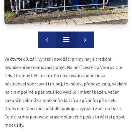
Ve čtvrtek 3. září vyrazili noví žáci primy na již tradiční
dvoudenní seznamovací pobyt. Na pěší cestě do Vnorovic je
čekal branný běh lesem. Po ubytování a odpočinku
následoval sportovní trojboj, fotbálek, přehazovaná, skákání
na trampolíně a pár otužilců využilo i místní bazén. Večer
zakončil táborák s opékáním buřtů a zpíváním písniček.
Druhý den ráno žáci poklidili pokoje a vyrazili zpět do Dačic.
Celé dva dny panovalo krásné slunečné počasí a děti si pobyt
moc užily.