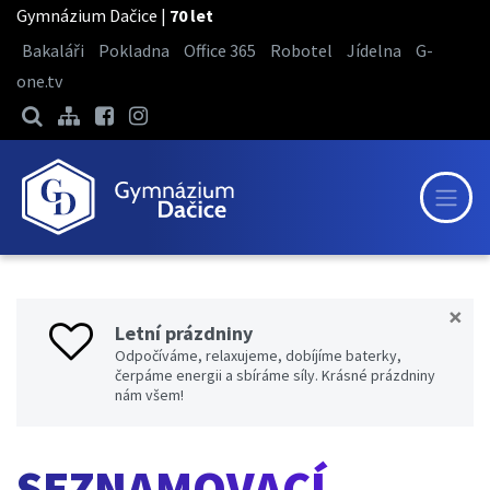
Gymnázium Dačice |
70 let
Bakaláři
Pokladna
Office 365
Robotel
Jídelna
G-
one.tv
×
Letní prázdniny
Odpočíváme, relaxujeme, dobíjíme baterky,
čerpáme energii a sbíráme síly. Krásné prázdniny
nám všem!
SEZNAMOVACÍ