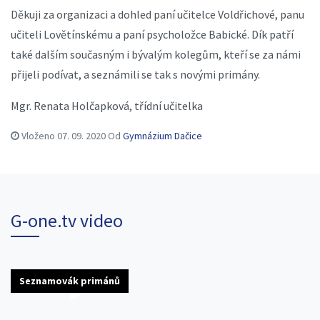
Děkuji za organizaci a dohled paní učitelce Voldřichové, panu
učiteli Lovětínskému a paní psycholožce Babické. Dík patří
také dalším současným i bývalým kolegům, kteří se za námi
přijeli podívat, a seznámili se tak s novými primány.
Mgr. Renata Holčapková, třídní učitelka
Vloženo
07. 09. 2020
Od
Gymnázium Dačice
G-one.tv video
Seznamovák primánů