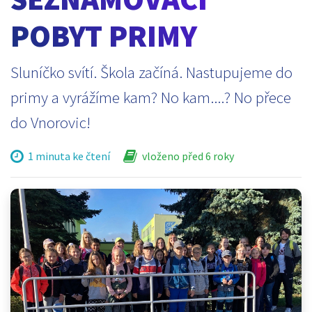
POBYT PRIMY
Sluníčko svítí. Škola začíná. Nastupujeme do
primy a vyrážíme kam? No kam....? No přece
do Vnorovic!
1 minuta ke čtení
vloženo před 6 roky