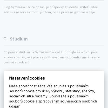
Blog Gymnázia Dačice obsahuje příspěvky studentů i učitelů, kteří
sdílí své názory a informují o tom, co se právě na gymnáziu děje.
Studium
Co přináší studium na Gymnáziu Dačice? Informujte se o tom, proč
studovat u nás, jaká práva a povinnosti mají studenti gymnázia a co
umí náš absolvent.
Gymnázium
Studium
Aktuálně
Nastavení cookies
Kontakty
Mapa webu
Naše společnost žádá Váš souhlas s používáním
souborů cookie pro účely výkonu, statistiky, analýzy,
Prohlášení o přístupnosti
sociálních sítí a reklamy. Souhlasíte s používáním
souborů cookie a zpracováním souvisejících osobních
© Copyright 2026. All rights reserved.
údajů?