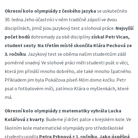
Okresní kolo olympiády z českého jazyka
se uskutečnilo
30. ledna.Jeho účastníci v něm tradičně zápolí ve dvou
disciplínách, jimiž jsou jazykový test a slohová práce.
Nejvyšší
počet bodů
dohromady za obě disciplíny
získal Petr Vican,
student sexty
.
Na třetím místě skončila Klára Pechová ze
3. ročníku
. Jazykový test se oběma našim studentům zdál
poměrně snadný. Ve slohové práci měli studenti psát o věci,
která jim přináší mnoho dobrého, ale také mnoho špatného.
Příkladem jim byla Pokáčova píseň
Mám doma kočku
. Petr
psal o fotbalovém míči, zatímco Klára o myšlenkách, které
má.
Okresní kolo olympiády z matematiky vyhrála Lucka
Kolářová z kvarty
. Budeme jí držet palce v krejském kole. Ve
školním kole matematické olympiády pro středoškolské
studenty uspěla
Petra Prknová z 1. ročníku. Jako úspěšná