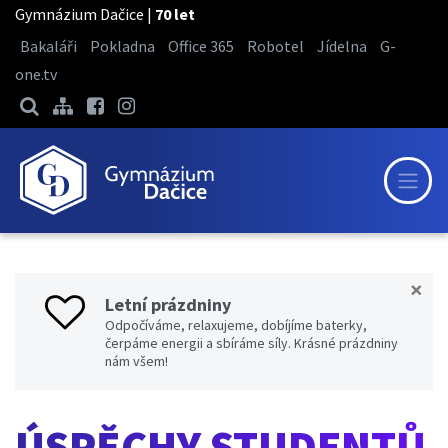
Gymnázium Dačice |
70 let
Bakaláři
Pokladna
Office 365
Robotel
Jídelna
G-
one.tv
×
Letní prázdniny
Odpočíváme, relaxujeme, dobíjíme baterky,
čerpáme energii a sbíráme síly. Krásné prázdniny
nám všem!
ÚSPĚCHY STUDENTŮ