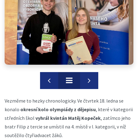
Vezměme to hezky chronologicky. Ve čtvrtek 18. ledna se
konalo
okresní kolo olympiády z dějepisu
, které v kategorii
středních škol
vyhrál kvintán Matěj Kopeček
, zatímco jeho
bratr Filip z tercie se umístil na 4. místě v I. kategorii, v níž
soutěžilo čtyřiadvacet žáků.