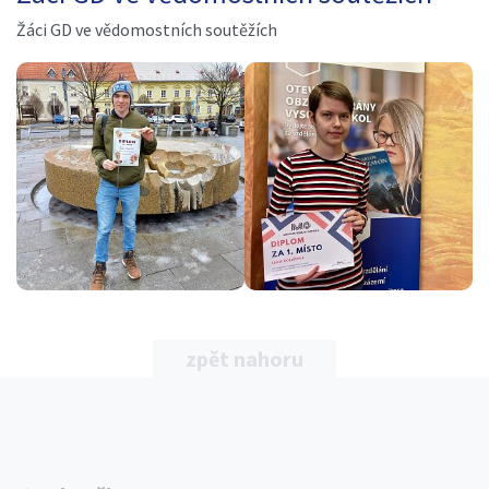
Žáci GD ve vědomostních soutěžích
zpět nahoru