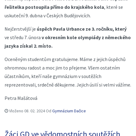
řešitelka postoupila přímo do krajského kola
, které se
uskuteční 9. dubna v Českých Budějovicích.
Nejčerstvější je
úspěch Pavla Urbance ze 3. ročníku,
který
ve středu 7. února
v okresním kole olympiády z německého
jazyka získal 2. místo.
Oceněným studentům gratulujeme. Máme z jejich úspěchů
ohromnou radost a moc jim to přejeme. Všem ostatním
účastníkům, kteří naše gymnázium v soutěžích
reprezentovali, srdečně děkujeme. Jejich úsilí si velmi vážíme.
Petra Mašátová
Vloženo
08. 02. 2024
Od
Gymnázium Dačice
Žáci GD ve vědomostních soutěžích