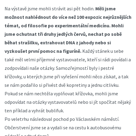
Na výstavě jsme mohli strávit asi pět hodin.
Měli jsme
možnost nahlédnout do více než 100 expozic nejrůznějších
témat, od filosofie po experimentální medicínu. Mohli
jsme ochutnat tři druhy jedlých červů, nechat po sobě
běhat strašilku, extrahovat DNA z jahody nebo si
vyzkoušet první pomoc na figuríně.
Každý stánek u sebe
také měl velmi příjemné vystavovatele, kteří si rádi povídali a
zodpovídali naše otázky. Samozřejmostí byly i pestré
křížovky, u kterých jsme při vyřešení mohli něco získat, a tak
se nám podařilo si přivést dvě kopretiny a jednu citlivku.
Pokud se nám nechtěla vyplňovat křížovka, mohli jsme
odpovídat na otázky vystavovatelů nebo si jít spočítat nějaký
ten příklad a vyhrát bublifuk.
Po veletrhu následoval pochod po Václavském náměstí.
Občerstvení jsme se a vydali se na cestu k autobusovému