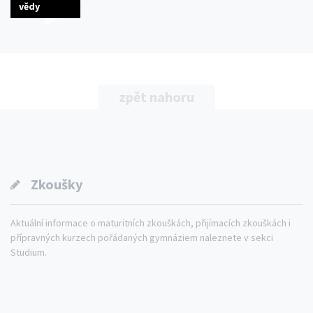
vědy
zpět nahoru
Zkoušky
Aktuální informace o maturitních zkouškách, přijímacích zkouškách i
přípravných kurzech pořádaných gymnáziem naleznete v sekci
Studium.