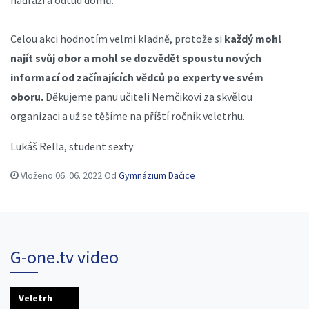
nádraží a odtud domů.
Celou akci hodnotím velmi kladně, protože si
každý mohl
najít svůj obor a mohl se dozvědět spoustu nových
informací od začínajících vědců po experty ve svém
oboru.
Děkujeme panu učiteli Nemčikovi za skvělou
organizaci a už se těšíme na příští ročník veletrhu.
Lukáš Rella, student sexty
Vloženo
06. 06. 2022
Od
Gymnázium Dačice
G-one.tv video
Veletrh