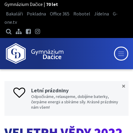
Gymnázium Dačice |
70 let
Bakaláři
Pokladna
Office 365
Robotel
Jídelna
G-
one.tv
×
Letní prázdniny
Odpočíváme, relaxujeme, dobíjíme baterky,
čerpáme energii a sbíráme síly. Krásné prázdniny
nám všem!
VELETRH VĚDY 2022