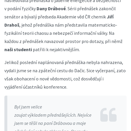
následovala přednáška o jaderné energetice a bezpečnosti
v podání fyzičky
Dany Drábové
. Sérii přednášek zakončil
senátor a bývalý předseda Akademie věd ČR chemik
Jiří
Drahoš
, jehož přednáška nám představila matematicko-
fyzikální teorii chaosu a nebezpečí informační války. Na
každou z přednášek navazoval prostor pro dotazy, při němž
naši studenti
patřili k nejaktivnějším.
Jelikož poslední naplánovaná přednáška nebyla nahrazena,
vydali jsme se na zpáteční cestu do Dačic. Sice vyčerpaní, zato
však obohacení o nové vědomosti, což dosvědčují i
vyjádření účastníků konference.
Byl jsem velice
zaujat výkladem přednášejících. Nejvíce
jsem se těšil na paní Drábovou a moje