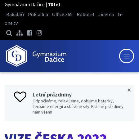
Gymnázium Dačice |
70 let
Bakaláři
Pokladna
Office 365
Robotel
Jídelna
G-
one.tv
×
Letní prázdniny
Odpočíváme, relaxujeme, dobíjíme baterky,
čerpáme energii a sbíráme síly. Krásné prázdniny
nám všem!
VIZE ČESKA 2022