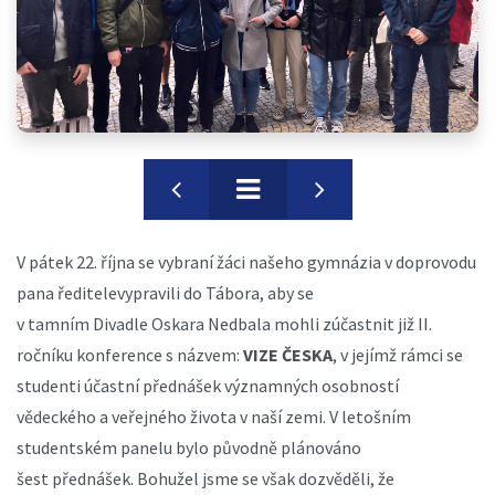
V pátek 22. října se vybraní žáci našeho gymnázia v doprovodu
pana ředitelevypravili do Tábora, aby se
v tamním Divadle Oskara Nedbala mohli zúčastnit již II.
ročníku konference s názvem:
VIZE ČESKA
, v jejímž rámci se
studenti účastní přednášek významných osobností
vědeckého a veřejného života v naší zemi. V letošním
studentském panelu bylo původně plánováno
šest přednášek. Bohužel jsme se však dozvěděli, že