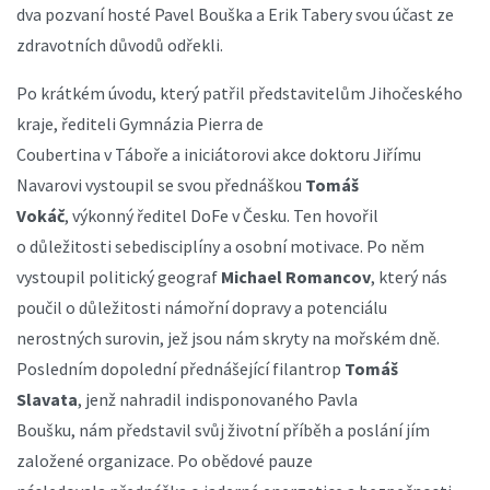
dva pozvaní hosté Pavel Bouška a Erik Tabery svou účast ze
zdravotních důvodů odřekli.
Po krátkém úvodu, který patřil představitelům Jihočeského
kraje, řediteli Gymnázia Pierra de
Coubertina v Táboře a iniciátorovi akce doktoru Jiřímu
Navarovi vystoupil se svou přednáškou
Tomáš
Vokáč
, výkonný ředitel DoFe v Česku. Ten hovořil
o důležitosti sebedisciplíny a osobní motivace. Po něm
vystoupil politický geograf
Michael Romancov
, který nás
poučil o důležitosti námořní dopravy a potenciálu
nerostných surovin, jež jsou nám skryty na mořském dně.
Posledním dopolední přednášející filantrop
Tomáš
Slavata
, jenž nahradil indisponovaného Pavla
Boušku, nám představil svůj životní příběh a poslání jím
založené organizace. Po obědové pauze