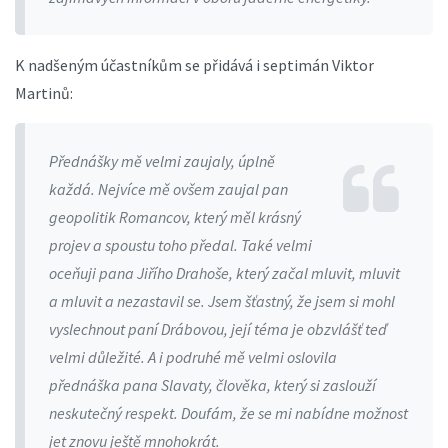
K nadšeným účastníkům se přidává i septimán Viktor
Martinů:
Přednášky mě velmi zaujaly, úplně
každá. Nejvíce mě ovšem zaujal pan
geopolitik Romancov, který měl krásný
projev a spoustu toho předal. Také velmi
oceňuji pana Jiřího Drahoše, který začal mluvit, mluvit
a mluvit a nezastavil se. Jsem šťastný, že jsem si mohl
vyslechnout paní Drábovou, její téma je obzvlášť teď
velmi důležité. A i podruhé mě velmi oslovila
přednáška pana Slavaty, člověka, který si zaslouží
neskutečný respekt. Doufám, že se mi nabídne možnost
jet znovu ještě mnohokrát.