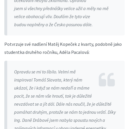
očekávání nebyla zklamána. Opravdu
jsem si všechny přednášky velice užil a měly na mě
velice obohacují vliv. Doufám že tyto vize
budou naplněny a že Česko posunou dále.
Potvrzuje své nadšení Matěj Kopeček z kvarty, podobně jako
studentka druhého ročníku, Adéla Pacalová:
Opravdu se mi to líbilo. Velmi mě
inspiroval Tomáš Slavata, který nám
ukázal, že i když se nám nedaří a máme
pocit, že se nám vše hroutí, tak je důležité
nevzdávat se a jít dál. Dále nás naučil, že je důležité
pomáhat druhým, protože se nám to jednou vrátí. Díky
Ing. Daně Drábové jsem nabyla spoustu nových a
zajímavých informací v oboru jaderné energetiky.