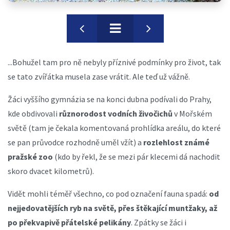
...Bohužel tam pro ně nebyly příznivé podmínky pro život, tak
se tato zvířátka musela zase vrátit. Ale teď už vážně.
Žáci vyššího gymnázia se na konci dubna podívali do Prahy,
kde obdivovali
různorodost vodních živočichů
v Mořském
světě (tam je čekala komentovaná prohlídka areálu, do které
se pan průvodce rozhodně uměl vžít) a
rozlehlost známé
pražské zoo
(kdo by řekl, že se mezi pár klecemi dá nachodit
skoro dvacet kilometrů).
Vidět mohli téměř všechno, co pod označení fauna spadá:
od
nejjedovatějších ryb na světě, přes štěkající muntžaky, až
po překvapivě přátelské pelikány
. Zpátky se žáci i