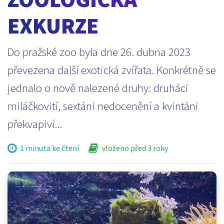
EXKURZE
Do pražské zoo byla dne 26. dubna 2023
převezena další exotická zvířata. Konkrétně se
jednalo o nově nalezené druhy: druháci
miláčkovití, sextáni nedocenění a kvintáni
překvapiví...
1 minuta ke čtení
vloženo před 3 roky