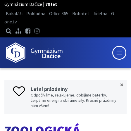
Gymnázium Dačice |
70 let
Bakaláři
Pokladna
Office 365
Robotel
Jídelna
G-
one.tv
×
Letní prázdniny
Odpočíváme, relaxujeme, dobíjíme baterky,
čerpáme energii a sbíráme síly. Krásné prázdniny
nám všem!
ZOOLOGICKÁ