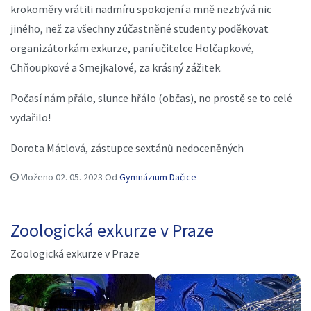
krokoměry vrátili nadmíru spokojení a mně nezbývá nic
jiného, než za všechny zúčastněné studenty poděkovat
organizátorkám exkurze, paní učitelce Holčapkové,
Chňoupkové a Smejkalové, za krásný zážitek.
Počasí nám přálo, slunce hřálo (občas), no prostě se to celé
vydařilo!
Dorota Mátlová, zástupce sextánů nedoceněných
Vloženo
02. 05. 2023
Od
Gymnázium Dačice
Zoologická exkurze v Praze
Zoologická exkurze v Praze