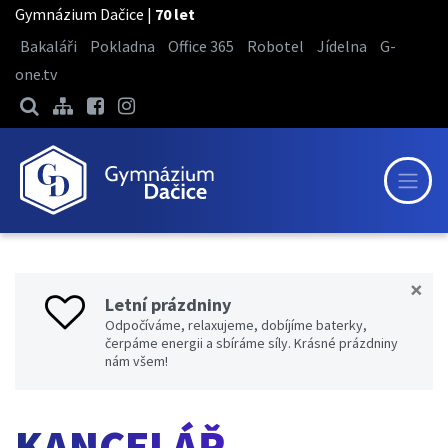
Gymnázium Dačice |
70 let
Bakaláři
Pokladna
Office 365
Robotel
Jídelna
G-
one.tv
×
Letní prázdniny
Odpočíváme, relaxujeme, dobíjíme baterky,
čerpáme energii a sbíráme síly. Krásné prázdniny
nám všem!
KANCELÁŘ