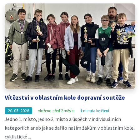
Vítězství v oblastním kole dopravní soutěže
20. 05. 2026
vloženo před 2 měsíci
1 minuta ke čtení
Jedno 1. místo, jedno 2. místo a úspěch v individuálních
kategoriích aneb jak se dařilo našim žákům v oblastním kole
cyklistické ...