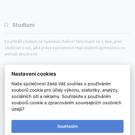
Studium
Co přináší studium na Gymnáziu Dačice? Informujte se o tom, proč
studovat u nás, jaká práva a povinnosti mají studenti gymnázia a co
umí náš absolvent.
Gymnázium
Studium
Aktuálně
Nastavení cookies
Kontakty
Mapa webu
Naše společnost žádá Váš souhlas s používáním
souborů cookie pro účely výkonu, statistiky, analýzy,
Prohlášení o přístupnosti
sociálních sítí a reklamy. Souhlasíte s používáním
souborů cookie a zpracováním souvisejících osobních
© Copyright 2026. All rights reserved.
údajů?
Gymnázium Dačice
| 2026 | created by
webdilna | com
Souhlasím