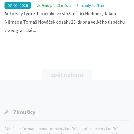
07. 05. 2026
vloženo před 3 měsíci
3 minuty ke čtení
Autorský tým z 1. ročníku ve složení Jiří Hudínek, Jakub
Němec a Tomáš Nováček dosáhl 23. dubna velkého úspěchu
v Geografické ...
zpět nahoru
Zkoušky
Aktuální informace o maturitních zkouškách, přijímacích zkouškách i