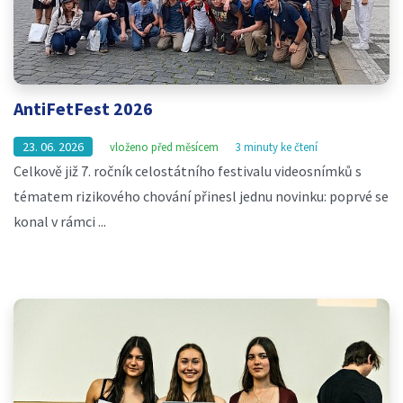
AntiFetFest 2026
23. 06. 2026
vloženo před měsícem
3 minuty ke čtení
Celkově již 7. ročník celostátního festivalu videosnímků s
tématem rizikového chování přinesl jednu novinku: poprvé se
konal v rámci ...