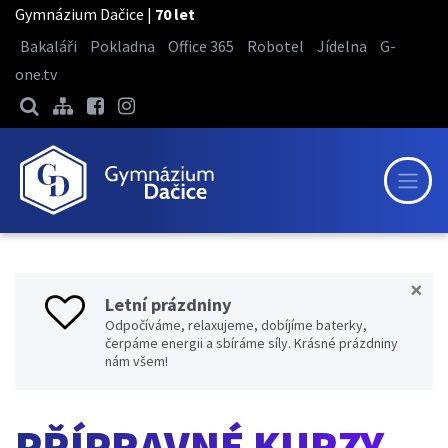
Gymnázium Dačice |
70 let
Bakaláři
Pokladna
Office 365
Robotel
Jídelna
G-
one.tv
×
Letní prázdniny
Odpočíváme, relaxujeme, dobíjíme baterky,
čerpáme energii a sbíráme síly. Krásné prázdniny
nám všem!
PŘÍPRAVNÉ KURZY